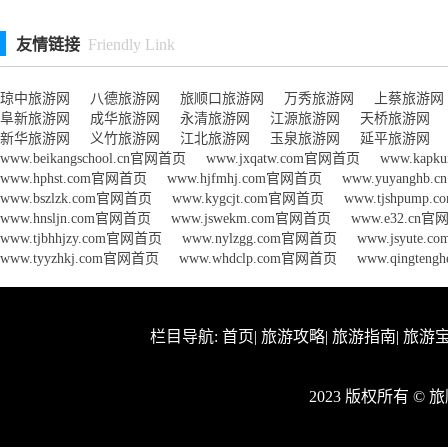
友情链接
Friendly Link
琼中旅游网
八德旅游网
旅顺口旅游网
万秀旅游网
上蔡旅游网
阜新旅游网
成华旅游网
永清旅游网
江源旅游网
天桥旅游网
新华旅游网
义竹旅游网
江北旅游网
玉泉旅游网
延平旅游网
www.beikangschool.cn官网首页
www.jxqatw.com官网首页
www.kap
www.hphst.com官网首页
www.hjfmhj.com官网首页
www.yuyanghb
www.bszlzk.com官网首页
www.kygcjt.com官网首页
www.tjshpump
www.hnsljn.com官网首页
www.jswekm.com官网首页
www.e32.cn
www.tjbhhjzy.com官网首页
www.nylzgg.com官网首页
www.jsyute
www.tyyzhkj.com官网首页
www.whdclp.com官网首页
www.qingten
栏目导航:
首页
|
旅游攻略
|
旅游指南
|
旅游
2023 版权所有 ©