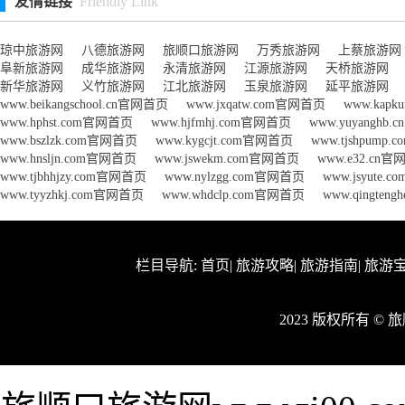
友情链接
Friendly Link
琼中旅游网
八德旅游网
旅顺口旅游网
万秀旅游网
上蔡旅游网
阜新旅游网
成华旅游网
永清旅游网
江源旅游网
天桥旅游网
新华旅游网
义竹旅游网
江北旅游网
玉泉旅游网
延平旅游网
www.beikangschool.cn官网首页
www.jxqatw.com官网首页
www.kap
www.hphst.com官网首页
www.hjfmhj.com官网首页
www.yuyanghb
www.bszlzk.com官网首页
www.kygcjt.com官网首页
www.tjshpump
www.hnsljn.com官网首页
www.jswekm.com官网首页
www.e32.cn
www.tjbhhjzy.com官网首页
www.nylzgg.com官网首页
www.jsyute
www.tyyzhkj.com官网首页
www.whdclp.com官网首页
www.qingten
栏目导航:
首页
|
旅游攻略
|
旅游指南
|
旅游
2023 版权所有 ©